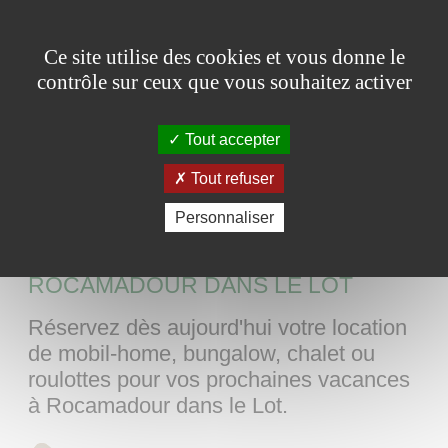
Panneau de gestion des cookies
Ce site utilise des cookies et vous donne le
contrôle sur ceux que vous souhaitez activer
Tout accepter
Tout refuser
Personnaliser
LOCATIONS VACANCES À
ROCAMADOUR DANS LE LOT
Réservez dès aujourd'hui votre location
de mobil-home, bungalow, chalet ou
roulottes pour vos prochaines vacances
à Rocamadour dans le Lot.