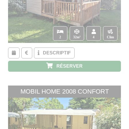
2
32m²
4
Clim
DESCRIPTIF
RÉSERVER
MOBIL HOME 2008 CONFORT