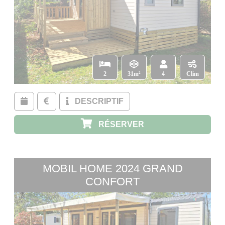
2
31m²
4
Clim
DESCRIPTIF
RÉSERVER
MOBIL HOME 2024 GRAND
CONFORT