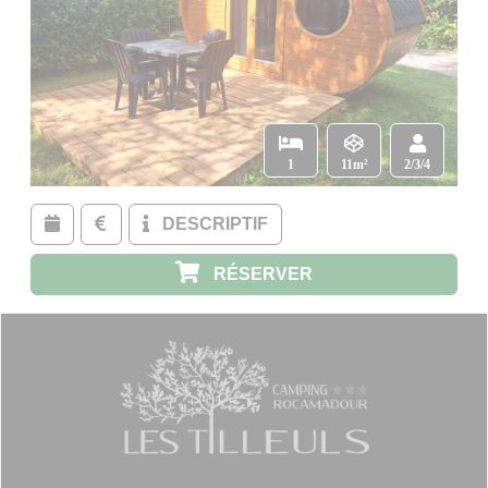
1
11m²
2/3/4
DESCRIPTIF
RÉSERVER